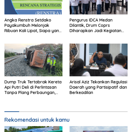
Angka Renstra Setdako
Pengurus IDCA Medan
Payakumbuh Melonjak
Dilantik, Drum Coprs
Ribuan Kali Lipat, Siapa yang
Diharapkan Jadi Kegiatan
Memeriksa?
Ekstra Kurikuler Favorit di
Sekolah
Dump Truk Tertabrak Kereta
Arisal Aziz Tekankan Regulasi
Api Putri Deli di Perlintasan
Daerah yang Partisipatif dan
Tanpa Plang Perbaungan,
Berkeadilan
Sopir Tewas di Tempat
Rekomendasi untuk kamu