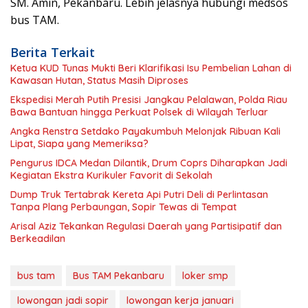
SM. Amin, Pekanbaru. Lebih jelasnya hubungi medsos
bus TAM.
Berita Terkait
Ketua KUD Tunas Mukti Beri Klarifikasi Isu Pembelian Lahan di
Kawasan Hutan, Status Masih Diproses
Ekspedisi Merah Putih Presisi Jangkau Pelalawan, Polda Riau
Bawa Bantuan hingga Perkuat Polsek di Wilayah Terluar
Angka Renstra Setdako Payakumbuh Melonjak Ribuan Kali
Lipat, Siapa yang Memeriksa?
Pengurus IDCA Medan Dilantik, Drum Coprs Diharapkan Jadi
Kegiatan Ekstra Kurikuler Favorit di Sekolah
Dump Truk Tertabrak Kereta Api Putri Deli di Perlintasan
Tanpa Plang Perbaungan, Sopir Tewas di Tempat
Arisal Aziz Tekankan Regulasi Daerah yang Partisipatif dan
Berkeadilan
bus tam
Bus TAM Pekanbaru
loker smp
lowongan jadi sopir
lowongan kerja januari