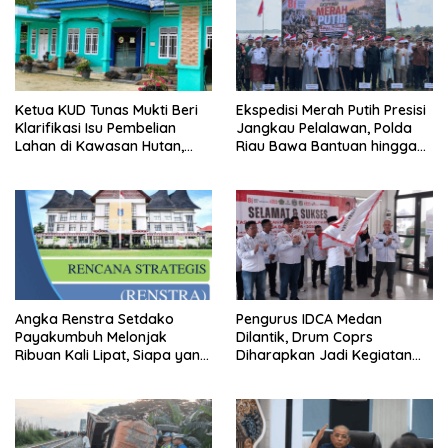
Ketua KUD Tunas Mukti Beri
Ekspedisi Merah Putih Presisi
Klarifikasi Isu Pembelian
Jangkau Pelalawan, Polda
Lahan di Kawasan Hutan,
Riau Bawa Bantuan hingga
Status Masih Diproses
Perkuat Polsek di Wilayah
Terluar
Angka Renstra Setdako
Pengurus IDCA Medan
Payakumbuh Melonjak
Dilantik, Drum Coprs
Ribuan Kali Lipat, Siapa yang
Diharapkan Jadi Kegiatan
Memeriksa?
Ekstra Kurikuler Favorit di
Sekolah