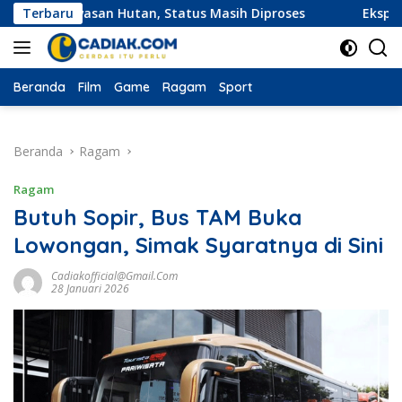
Langsung
awasan Hutan, Status Masih Diproses
Terbaru
Ekspedisi Merah Pu
ke
konten
Beranda
Film
Game
Ragam
Sport
Beranda
Ragam
Ragam
Butuh Sopir, Bus TAM Buka
Lowongan, Simak Syaratnya di Sini
Cadiakofficial@gmail.com
28 Januari 2026