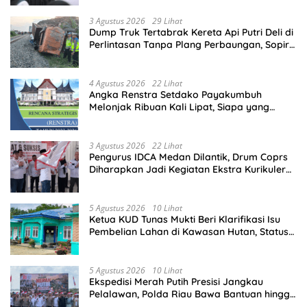
3 Agustus 2026
29 Lihat
Dump Truk Tertabrak Kereta Api Putri Deli di
Perlintasan Tanpa Plang Perbaungan, Sopir
Tewas di Tempat
4 Agustus 2026
22 Lihat
Angka Renstra Setdako Payakumbuh
Melonjak Ribuan Kali Lipat, Siapa yang
Memeriksa?
3 Agustus 2026
22 Lihat
Pengurus IDCA Medan Dilantik, Drum Coprs
Diharapkan Jadi Kegiatan Ekstra Kurikuler
Favorit di Sekolah
5 Agustus 2026
10 Lihat
Ketua KUD Tunas Mukti Beri Klarifikasi Isu
Pembelian Lahan di Kawasan Hutan, Status
Masih Diproses
5 Agustus 2026
10 Lihat
Ekspedisi Merah Putih Presisi Jangkau
Pelalawan, Polda Riau Bawa Bantuan hingga
Perkuat Polsek di Wilayah Terluar