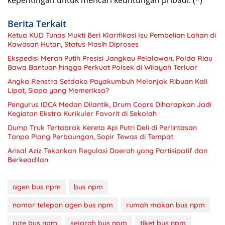
kepentingan untuk mencari keuntungan pribadi. (*)
Berita Terkait
Ketua KUD Tunas Mukti Beri Klarifikasi Isu Pembelian Lahan di
Kawasan Hutan, Status Masih Diproses
Ekspedisi Merah Putih Presisi Jangkau Pelalawan, Polda Riau
Bawa Bantuan hingga Perkuat Polsek di Wilayah Terluar
Angka Renstra Setdako Payakumbuh Melonjak Ribuan Kali
Lipat, Siapa yang Memeriksa?
Pengurus IDCA Medan Dilantik, Drum Coprs Diharapkan Jadi
Kegiatan Ekstra Kurikuler Favorit di Sekolah
Dump Truk Tertabrak Kereta Api Putri Deli di Perlintasan
Tanpa Plang Perbaungan, Sopir Tewas di Tempat
Arisal Aziz Tekankan Regulasi Daerah yang Partisipatif dan
Berkeadilan
agen bus npm
bus npm
nomor telepon agen bus npm
rumah makan bus npm
rute bus npm
sejarah bus npm
tiket bus npm