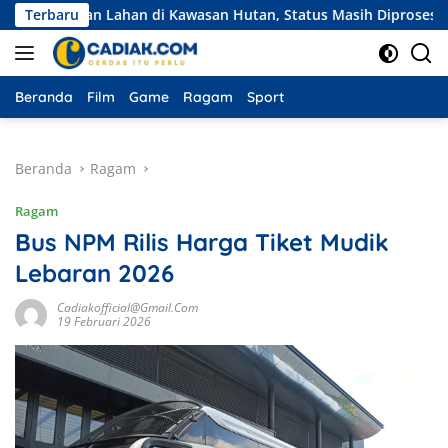
Langsung
belian Lahan di Kawasan Hutan, Status Masih Diproses
Terbaru
Ek
ke
konten
Beranda
Film
Game
Ragam
Sport
Beranda
Ragam
Ragam
Bus NPM Rilis Harga Tiket Mudik
Lebaran 2026
Cadiakofficial@gmail.com
19 Februari 2026