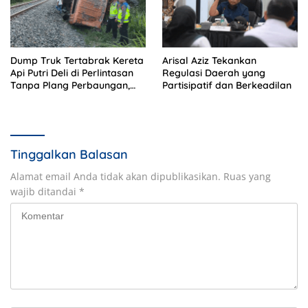
Dump Truk Tertabrak Kereta
Arisal Aziz Tekankan
Api Putri Deli di Perlintasan
Regulasi Daerah yang
Tanpa Plang Perbaungan,
Partisipatif dan Berkeadilan
Sopir Tewas di Tempat
Tinggalkan Balasan
Alamat email Anda tidak akan dipublikasikan.
Ruas yang
wajib ditandai
*