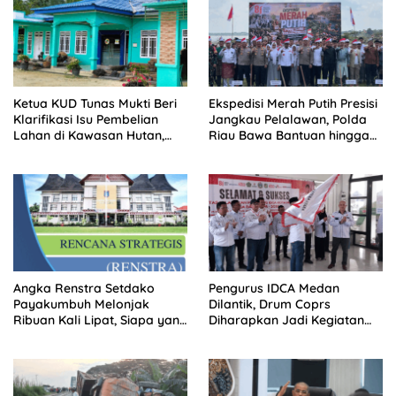
Ketua KUD Tunas Mukti Beri
Ekspedisi Merah Putih Presisi
Klarifikasi Isu Pembelian
Jangkau Pelalawan, Polda
Lahan di Kawasan Hutan,
Riau Bawa Bantuan hingga
Status Masih Diproses
Perkuat Polsek di Wilayah
Terluar
Angka Renstra Setdako
Pengurus IDCA Medan
Payakumbuh Melonjak
Dilantik, Drum Coprs
Ribuan Kali Lipat, Siapa yang
Diharapkan Jadi Kegiatan
Memeriksa?
Ekstra Kurikuler Favorit di
Sekolah