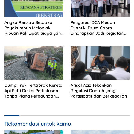
Angka Renstra Setdako
Pengurus IDCA Medan
Payakumbuh Melonjak
Dilantik, Drum Coprs
Ribuan Kali Lipat, Siapa yang
Diharapkan Jadi Kegiatan
Memeriksa?
Ekstra Kurikuler Favorit di
Sekolah
Dump Truk Tertabrak Kereta
Arisal Aziz Tekankan
Api Putri Deli di Perlintasan
Regulasi Daerah yang
Tanpa Plang Perbaungan,
Partisipatif dan Berkeadilan
Sopir Tewas di Tempat
Rekomendasi untuk kamu