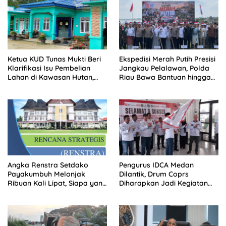
Ketua KUD Tunas Mukti Beri
Ekspedisi Merah Putih Presisi
Klarifikasi Isu Pembelian
Jangkau Pelalawan, Polda
Lahan di Kawasan Hutan,
Riau Bawa Bantuan hingga
Status Masih Diproses
Perkuat Polsek di Wilayah
Terluar
Angka Renstra Setdako
Pengurus IDCA Medan
Payakumbuh Melonjak
Dilantik, Drum Coprs
Ribuan Kali Lipat, Siapa yang
Diharapkan Jadi Kegiatan
Memeriksa?
Ekstra Kurikuler Favorit di
Sekolah