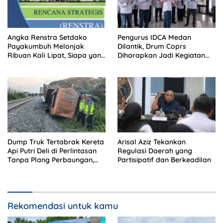
Angka Renstra Setdako
Pengurus IDCA Medan
Payakumbuh Melonjak
Dilantik, Drum Coprs
Ribuan Kali Lipat, Siapa yang
Diharapkan Jadi Kegiatan
Memeriksa?
Ekstra Kurikuler Favorit di
Sekolah
Dump Truk Tertabrak Kereta
Arisal Aziz Tekankan
Api Putri Deli di Perlintasan
Regulasi Daerah yang
Tanpa Plang Perbaungan,
Partisipatif dan Berkeadilan
Sopir Tewas di Tempat
Rekomendasi untuk kamu