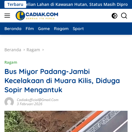
Langsung
mbelian Lahan di Kawasan Hutan, Status Masih Diproses
Terbaru
E
ke
konten
Beranda
Film
Game
Ragam
Sport
Beranda
Ragam
Ragam
Bus Miyor Padang-Jambi
Kecelakaan di Muara Kilis, Diduga
Sopir Mengantuk
Cadiakofficial@gmail.com
3 Februari 2026