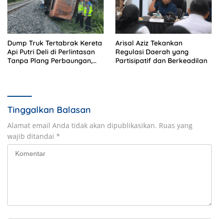
Dump Truk Tertabrak Kereta
Arisal Aziz Tekankan
Api Putri Deli di Perlintasan
Regulasi Daerah yang
Tanpa Plang Perbaungan,
Partisipatif dan Berkeadilan
Sopir Tewas di Tempat
Tinggalkan Balasan
Alamat email Anda tidak akan dipublikasikan.
Ruas yang
wajib ditandai
*