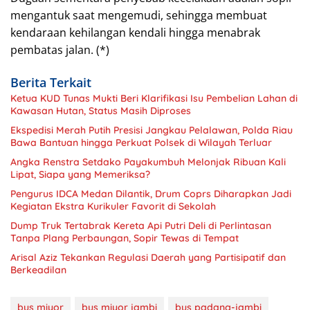
mengantuk saat mengemudi, sehingga membuat
kendaraan kehilangan kendali hingga menabrak
pembatas jalan. (*)
Berita Terkait
Ketua KUD Tunas Mukti Beri Klarifikasi Isu Pembelian Lahan di
Kawasan Hutan, Status Masih Diproses
Ekspedisi Merah Putih Presisi Jangkau Pelalawan, Polda Riau
Bawa Bantuan hingga Perkuat Polsek di Wilayah Terluar
Angka Renstra Setdako Payakumbuh Melonjak Ribuan Kali
Lipat, Siapa yang Memeriksa?
Pengurus IDCA Medan Dilantik, Drum Coprs Diharapkan Jadi
Kegiatan Ekstra Kurikuler Favorit di Sekolah
Dump Truk Tertabrak Kereta Api Putri Deli di Perlintasan
Tanpa Plang Perbaungan, Sopir Tewas di Tempat
Arisal Aziz Tekankan Regulasi Daerah yang Partisipatif dan
Berkeadilan
bus miyor
bus miyor jambi
bus padang-jambi