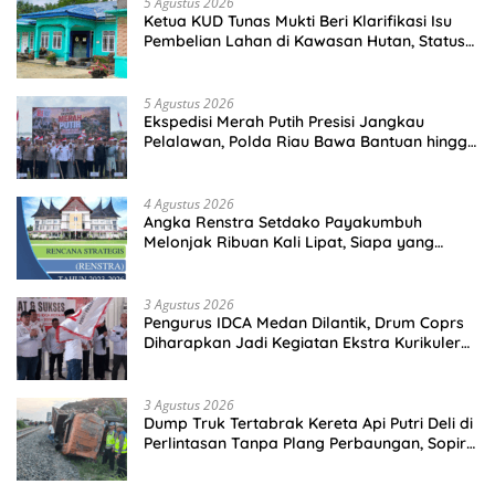
5 Agustus 2026
Ketua KUD Tunas Mukti Beri Klarifikasi Isu
Pembelian Lahan di Kawasan Hutan, Status
Masih Diproses
5 Agustus 2026
Ekspedisi Merah Putih Presisi Jangkau
Pelalawan, Polda Riau Bawa Bantuan hingga
Perkuat Polsek di Wilayah Terluar
4 Agustus 2026
Angka Renstra Setdako Payakumbuh
Melonjak Ribuan Kali Lipat, Siapa yang
Memeriksa?
3 Agustus 2026
Pengurus IDCA Medan Dilantik, Drum Coprs
Diharapkan Jadi Kegiatan Ekstra Kurikuler
Favorit di Sekolah
3 Agustus 2026
Dump Truk Tertabrak Kereta Api Putri Deli di
Perlintasan Tanpa Plang Perbaungan, Sopir
Tewas di Tempat