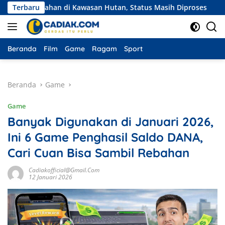
Langsung
 Lahan di Kawasan Hutan, Status Masih Diproses
Terbaru
Ekspedis
ke
konten
Beranda
Film
Game
Ragam
Sport
Beranda
Game
Game
Banyak Digunakan di Januari 2026,
Ini 6 Game Penghasil Saldo DANA,
Cari Cuan Bisa Sambil Rebahan
Cadiakofficial@gmail.com
12 Januari 2026