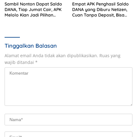
Sambil Nonton Dapat Saldo
Empat APK Penghasil Saldo
DANA, Tiap Jumat Cair, APK
DANA yang Diburu Netizen,
Melolo Kian Jadi Pilihan
Cuan Tanpa Deposit, Bisa
Pencari Cuan
Buat Beli Paket Data
Tinggalkan Balasan
Alamat email Anda tidak akan dipublikasikan.
Ruas yang
wajib ditandai
*