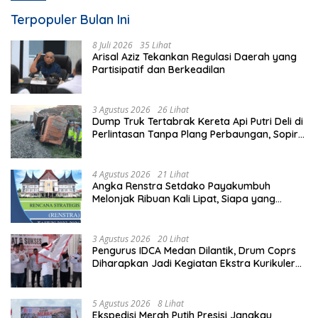
Terpopuler Bulan Ini
8 Juli 2026
35 Lihat
Arisal Aziz Tekankan Regulasi Daerah yang
Partisipatif dan Berkeadilan
3 Agustus 2026
26 Lihat
Dump Truk Tertabrak Kereta Api Putri Deli di
Perlintasan Tanpa Plang Perbaungan, Sopir
Tewas di Tempat
4 Agustus 2026
21 Lihat
Angka Renstra Setdako Payakumbuh
Melonjak Ribuan Kali Lipat, Siapa yang
Memeriksa?
3 Agustus 2026
20 Lihat
Pengurus IDCA Medan Dilantik, Drum Coprs
Diharapkan Jadi Kegiatan Ekstra Kurikuler
Favorit di Sekolah
5 Agustus 2026
8 Lihat
Ekspedisi Merah Putih Presisi Jangkau