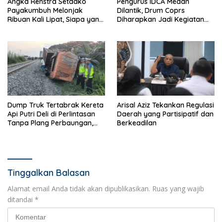
Angka Renstra Setdako
Pengurus IDCA Medan
Payakumbuh Melonjak
Dilantik, Drum Coprs
Ribuan Kali Lipat, Siapa yang
Diharapkan Jadi Kegiatan
Memeriksa?
Ekstra Kurikuler Favorit di
Sekolah
Dump Truk Tertabrak Kereta
Arisal Aziz Tekankan Regulasi
Api Putri Deli di Perlintasan
Daerah yang Partisipatif dan
Tanpa Plang Perbaungan,
Berkeadilan
Sopir Tewas di Tempat
Tinggalkan Balasan
Alamat email Anda tidak akan dipublikasikan.
Ruas yang wajib
ditandai
*