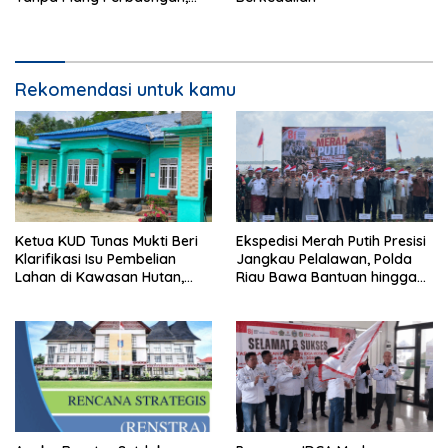
Sopir Tewas di Tempat
Rekomendasi untuk kamu
Ketua KUD Tunas Mukti Beri
Ekspedisi Merah Putih Presisi
Klarifikasi Isu Pembelian
Jangkau Pelalawan, Polda
Lahan di Kawasan Hutan,
Riau Bawa Bantuan hingga
Status Masih Diproses
Perkuat Polsek di Wilayah
Terluar