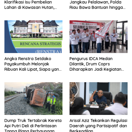
Klarifikasi Isu Pembelian
Jangkau Pelalawan, Polda
Lahan di Kawasan Hutan,
Riau Bawa Bantuan hingga
Status Masih Diproses
Perkuat Polsek di Wilayah
Terluar
Angka Renstra Setdako
Pengurus IDCA Medan
Payakumbuh Melonjak
Dilantik, Drum Coprs
Ribuan Kali Lipat, Siapa yang
Diharapkan Jadi Kegiatan
Memeriksa?
Ekstra Kurikuler Favorit di
Sekolah
Dump Truk Tertabrak Kereta
Arisal Aziz Tekankan Regulasi
Api Putri Deli di Perlintasan
Daerah yang Partisipatif dan
Tanpa Plang Perbaungan,
Berkeadilan