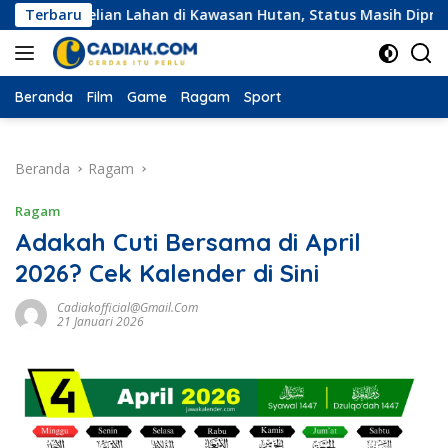
Langsung
embelian Lahan di Kawasan Hutan, Status Masih Diproses
Terbaru
ke
konten
Beranda
Film
Game
Ragam
Sport
Beranda
Ragam
Ragam
Adakah Cuti Bersama di April
2026? Cek Kalender di Sini
Cadiakofficial@gmail.com
21 Januari 2026