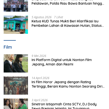
Pelalawan, Polda Riau Bawa Bantuan hingga
Perkuat Polsek di Wilayah Terluar
5 Agustus 2026
7 Lihat
Ketua KUD Tunas Mukti Beri Klarifikasi Isu
Pembelian Lahan di Kawasan Hutan, Status
Masih Diproses
Film
9 Mei 2026
Ini Platform Digital untuk Nonton Film
Jepang, Aman dan Resmi
14 April 2026
Ini Film Horor Jepang dengan Rating
Tertinggi, Berani Kamu Nonton Seorang Diri
Malam Hari?
3 April 2026
Sinetron Istiqomah Cinta SCTV, DJ Dody
Sewa Preman Wanita, Ini Tujuannya