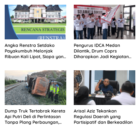
Terluar
Angka Renstra Setdako
Pengurus IDCA Medan
Payakumbuh Melonjak
Dilantik, Drum Coprs
Ribuan Kali Lipat, Siapa yang
Diharapkan Jadi Kegiatan
Memeriksa?
Ekstra Kurikuler Favorit di
Sekolah
Dump Truk Tertabrak Kereta
Arisal Aziz Tekankan
Api Putri Deli di Perlintasan
Regulasi Daerah yang
Tanpa Plang Perbaungan,
Partisipatif dan Berkeadilan
Sopir Tewas di Tempat