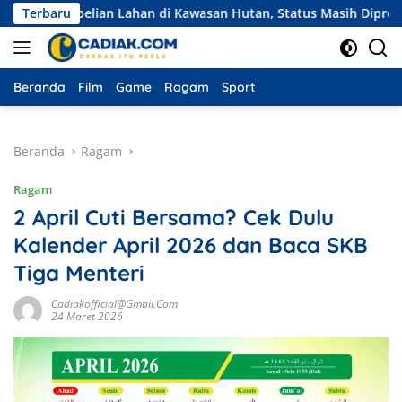
Langsung
mbelian Lahan di Kawasan Hutan, Status Masih Diproses
Terbaru
ke
konten
Beranda
Film
Game
Ragam
Sport
Beranda
Ragam
Ragam
2 April Cuti Bersama? Cek Dulu
Kalender April 2026 dan Baca SKB
Tiga Menteri
Cadiakofficial@gmail.com
24 Maret 2026