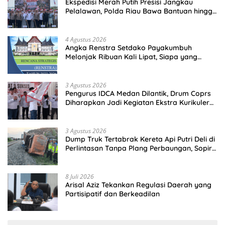
Ekspedisi Merah Putih Presisi Jangkau
Pelalawan, Polda Riau Bawa Bantuan hingga
Perkuat Polsek di Wilayah Terluar
4 Agustus 2026
Angka Renstra Setdako Payakumbuh
Melonjak Ribuan Kali Lipat, Siapa yang
Memeriksa?
3 Agustus 2026
Pengurus IDCA Medan Dilantik, Drum Coprs
Diharapkan Jadi Kegiatan Ekstra Kurikuler
Favorit di Sekolah
3 Agustus 2026
Dump Truk Tertabrak Kereta Api Putri Deli di
Perlintasan Tanpa Plang Perbaungan, Sopir
Tewas di Tempat
8 Juli 2026
Arisal Aziz Tekankan Regulasi Daerah yang
Partisipatif dan Berkeadilan