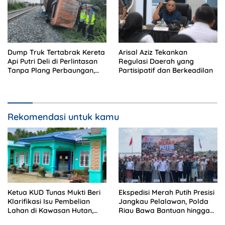
Dump Truk Tertabrak Kereta
Arisal Aziz Tekankan
Api Putri Deli di Perlintasan
Regulasi Daerah yang
Tanpa Plang Perbaungan,
Partisipatif dan Berkeadilan
Sopir Tewas di Tempat
Rekomendasi untuk kamu
Ketua KUD Tunas Mukti Beri
Ekspedisi Merah Putih Presisi
Klarifikasi Isu Pembelian
Jangkau Pelalawan, Polda
Lahan di Kawasan Hutan,
Riau Bawa Bantuan hingga
Status Masih Diproses
Perkuat Polsek di Wilayah