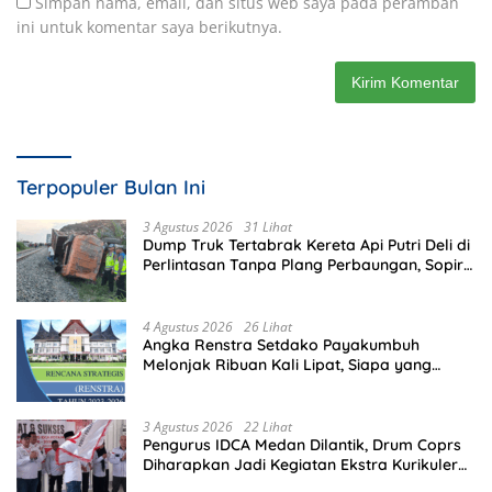
Simpan nama, email, dan situs web saya pada peramban
ini untuk komentar saya berikutnya.
Terpopuler Bulan Ini
3 Agustus 2026
31 Lihat
Dump Truk Tertabrak Kereta Api Putri Deli di
Perlintasan Tanpa Plang Perbaungan, Sopir
Tewas di Tempat
4 Agustus 2026
26 Lihat
Angka Renstra Setdako Payakumbuh
Melonjak Ribuan Kali Lipat, Siapa yang
Memeriksa?
3 Agustus 2026
22 Lihat
Pengurus IDCA Medan Dilantik, Drum Coprs
Diharapkan Jadi Kegiatan Ekstra Kurikuler
Favorit di Sekolah