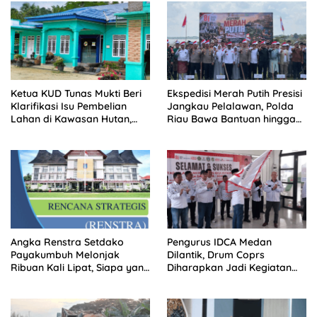
Ketua KUD Tunas Mukti Beri
Ekspedisi Merah Putih Presisi
Klarifikasi Isu Pembelian
Jangkau Pelalawan, Polda
Lahan di Kawasan Hutan,
Riau Bawa Bantuan hingga
Status Masih Diproses
Perkuat Polsek di Wilayah
Terluar
Angka Renstra Setdako
Pengurus IDCA Medan
Payakumbuh Melonjak
Dilantik, Drum Coprs
Ribuan Kali Lipat, Siapa yang
Diharapkan Jadi Kegiatan
Memeriksa?
Ekstra Kurikuler Favorit di
Sekolah