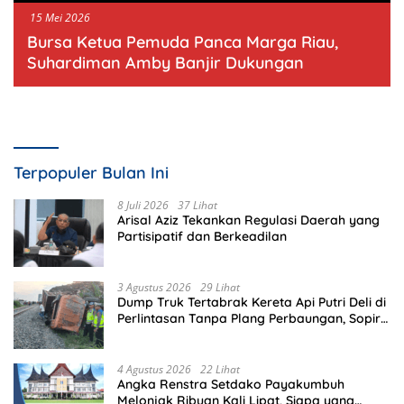
15 Mei 2026
Bursa Ketua Pemuda Panca Marga Riau,
Suhardiman Amby Banjir Dukungan
Terpopuler Bulan Ini
8 Juli 2026
37 Lihat
Arisal Aziz Tekankan Regulasi Daerah yang
Partisipatif dan Berkeadilan
3 Agustus 2026
29 Lihat
Dump Truk Tertabrak Kereta Api Putri Deli di
Perlintasan Tanpa Plang Perbaungan, Sopir
Tewas di Tempat
4 Agustus 2026
22 Lihat
Angka Renstra Setdako Payakumbuh
Melonjak Ribuan Kali Lipat, Siapa yang