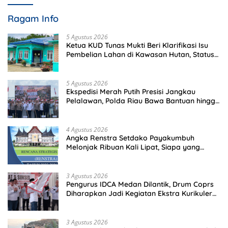
Ragam Info
5 Agustus 2026
Ketua KUD Tunas Mukti Beri Klarifikasi Isu
Pembelian Lahan di Kawasan Hutan, Status
Masih Diproses
5 Agustus 2026
Ekspedisi Merah Putih Presisi Jangkau
Pelalawan, Polda Riau Bawa Bantuan hingga
Perkuat Polsek di Wilayah Terluar
4 Agustus 2026
Angka Renstra Setdako Payakumbuh
Melonjak Ribuan Kali Lipat, Siapa yang
Memeriksa?
3 Agustus 2026
Pengurus IDCA Medan Dilantik, Drum Coprs
Diharapkan Jadi Kegiatan Ekstra Kurikuler
Favorit di Sekolah
3 Agustus 2026